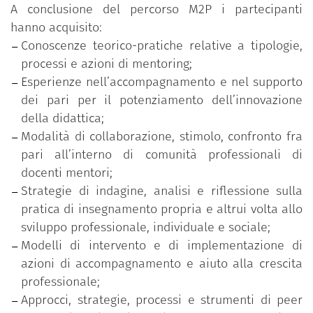
rafforzare i livelli di consapevolezza in merito
A conclusione del percorso M2P i partecipanti
agli approcci relazionali, ai valori e alle
hanno acquisito:
pratiche adottate;
Conoscenze teorico-pratiche relative a tipologie,
una fase di valutazione del progetto diretta a
processi e azioni di mentoring;
individuare aspetti positivi e critici
Esperienze nell’accompagnamento e nel supporto
dell’esperienza, in vista di possibili
dei pari per il potenziamento dell’innovazione
miglioramenti e per azioni di sviluppo
della didattica;
implementale del mentoring nel contesto
Modalità di collaborazione, stimolo, confronto fra
dell’ateneo.
pari all’interno di comunità professionali di
docenti mentori;
Strategie di indagine, analisi e riflessione sulla
pratica di insegnamento propria e altrui volta allo
sviluppo professionale, individuale e sociale;
Modelli di intervento e di implementazione di
azioni di accompagnamento e aiuto alla crescita
professionale;
Approcci, strategie, processi e strumenti di peer