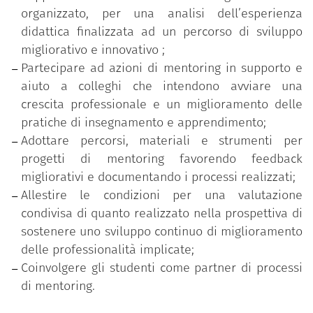
interconnesse:
organizzato, per una analisi dell’esperienza
una fase di formazione iniziale sulle tematiche
didattica finalizzata ad un percorso di sviluppo
del mentoring con interventi d’aula e workshop
migliorativo e innovativo ;
volti a sensibilizzare e preparare i partecipanti
Partecipare ad azioni di mentoring in supporto e
all’azione di supporto dei pari e di
aiuto a colleghi che intendono avviare una
accompagnamento allo sviluppo;
crescita professionale e un miglioramento delle
una fase sperimentazione attiva nella quale da
pratiche di insegnamento e apprendimento;
un lato si pratica sul campo il ruolo di mentor
Adottare percorsi, materiali e strumenti per
e mentee per una corretta interpretazione
progetti di mentoring favorendo feedback
delle dinamiche relazionali e dei processi di
migliorativi e documentando i processi realizzati;
accompagnamento e supporto, dall’altro lato si
Allestire le condizioni per una valutazione
valida l’impiego degli strumenti del mentoring
condivisa di quanto realizzato nella prospettiva di
(accordo etico, peer-observation, relazione fra
sostenere uno sviluppo continuo di miglioramento
pari, coinvolgimento degli studenti, utilizzo di
delle professionalità implicate;
procedure e dispositivi di analisi, …);
Coinvolgere gli studenti come partner di processi
una fase di supervisione come spazio di
di mentoring.
rielaborazione personale e di gruppo utile per