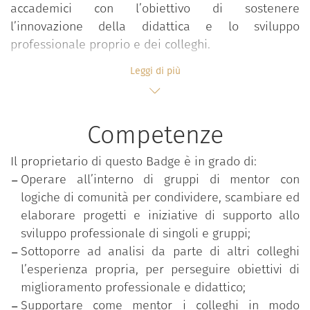
accademici con l’obiettivo di sostenere
l’innovazione della didattica e lo sviluppo
professionale proprio e dei colleghi.
Il progetto punta infatti a costruire nei partecipanti
Leggi di più
competenze volte ad accompagnare i colleghi
nell’accrescimento costante delle expertise
didattiche e professionali, operando in comunità
Competenze
che riflettono e condividono approcci, valori e
pratiche professionali innovative e facilitano il
Il proprietario di questo Badge è in grado di:
processo di affiliazione organizzativa. L’adesione
Operare all’interno di gruppi di mentor con
avviene attraverso una call di ateneo che seleziona
logiche di comunità per condividere, scambiare ed
gli aspiranti in base al possesso di titoli formativi e
elaborare progetti e iniziative di supporto allo
alla realizzazione di progetti didattici innovativi e di
sviluppo professionale di singoli e gruppi;
qualità.
Sottoporre ad analisi da parte di altri colleghi
l’esperienza propria, per perseguire obiettivi di
Il percorso progettuale richiede ai partecipanti un
miglioramento professionale e didattico;
impegno attivo su quattro fasi fra loro strettamente
Supportare come mentor i colleghi in modo