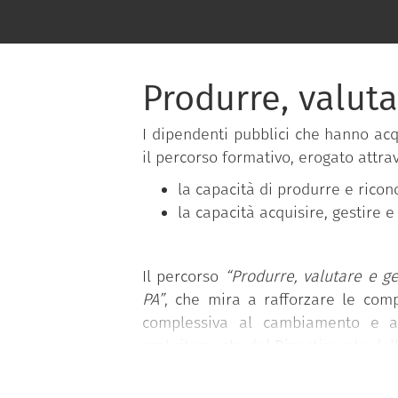
Produrre, valut
I dipendenti pubblici che hanno ac
il percorso formativo, erogato attra
la capacità di produrre e ricon
la capacità acquisire, gestire
Il percorso
“Produrre, valutare e ge
PA”
, che mira a rafforzare le comp
complessiva al cambiamento e al
gratuitamente dal Dipartimento della
Il programma si basa sul
Syllabus