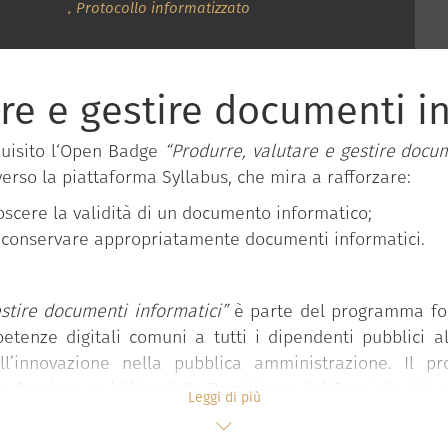
,
Protocollo informatizzato
are e gestire documenti i
quisito l‘Open Badge
“Produrre, valutare e gestire docum
verso la piattaforma Syllabus, che mira a rafforzare:
oscere la validità di un documento informatico;
 e conservare appropriatamente documenti informatici.
stire documenti informatici”
è parte del programma f
etenze digitali comuni a tutti i dipendenti pubblici a
l’innovazione nella pubblica amministrazione. Il 
 funzione pubblica della Presidenza del Consiglio dei mi
Leggi di più
 “Competenze digitali per la PA”
che si compone di 11