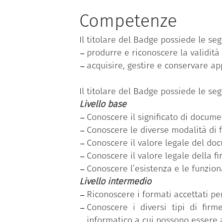
tematiche; ciascuna competenza, a s
livelli di padronanza (base, interme
Competenze
“Produrre, valutare e gestire docu
Il titolare del Badge possiede le se
per la PA”
.
produrre e riconoscere la validit
Il dipendente pubblico che ha con
acquisire, gestire e conservare a
rilevazione dell’effettivo fabbisogn
acquisite, relativo al livello di pad
Il titolare del Badge possiede le se
Livello base
Conoscere il significato di docum
Conoscere le diverse modalità di 
Conoscere il valore legale del do
Conoscere il valore legale della fi
Conoscere l’esistenza e le funziona
Livello intermedio
Riconoscere i formati accettati p
Conoscere i diversi tipi di firm
informatico a cui possono essere 