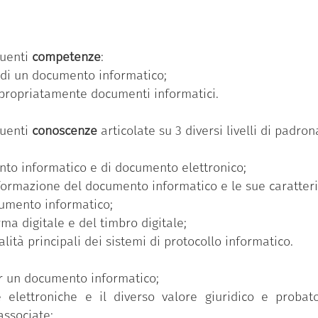
ua volta, si articola in un numero variabile di conosc
dio e avanzato).
menti informatici”
è una delle 11 competenze previste
guenti
competenze
:
à di un documento informatico;
seguito il Badge ha partecipato al percorso formativ
ppropriatamente documenti informatici.
o di competenze individuale ed ha superato con successo 
ronanza più elevato (avanzato).
guenti
conoscenze
articolate su 3 diversi livelli di padr
ento informatico e di documento elettronico;
formazione del documento informatico e le sue caratteri
cumento informatico;
rma digitale e del timbro digitale;
lità principali dei sistemi di protocollo informatico.
er un documento informatico;
e elettroniche e il diverso valore giuridico e probat
associate;