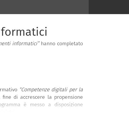
nformatici
enti informatici”
hanno completato
ormativo
“Competenze digitali per la
l fine di accrescere la propensione
programma è messo a disposizione
nistri.
 competenze organizzate in 5 aree