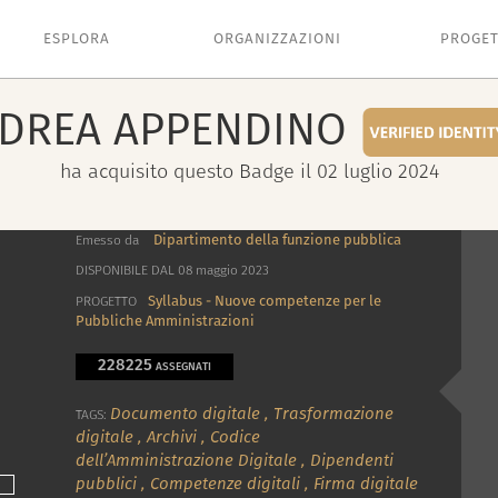
ESPLORA
ORGANIZZAZIONI
PROGET
DREA
APPENDINO
ha acquisito questo Badge il 02 luglio 2024
Dipartimento della funzione pubblica
Emesso da
DISPONIBILE DAL 08 maggio 2023
Syllabus - Nuove competenze per le
PROGETTO
Pubbliche Amministrazioni
228225
ASSEGNATI
Documento digitale
,
Trasformazione
TAGS:
digitale
,
Archivi
,
Codice
dell’Amministrazione Digitale
,
Dipendenti
pubblici
,
Competenze digitali
,
Firma digitale