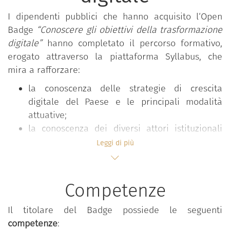
I dipendenti pubblici che hanno acquisito l‘Open
Badge
“Conoscere gli obiettivi della trasformazione
digitale”
hanno completato il percorso formativo,
erogato attraverso la piattaforma Syllabus, che
mira a rafforzare:
la conoscenza delle strategie di crescita
digitale del Paese e le principali modalità
attuative;
la conoscenza dei diversi attori istituzionali
coinvolti nel governo e nell’attuazione della
Leggi di più
trasformazione digitale della pubblica
amministrazione italiana.
Competenze
Il percorso
“Conoscere gli obiettivi della
Il titolare del Badge possiede le seguenti
trasformazione digitale”
è parte del programma
competenze
:
formativo “Competenze digitali per la PA”, che mira