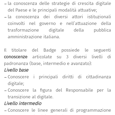
la conoscenza delle strategie di crescita digitale
a rafforzare le competenze digitali comuni a tutti i
del Paese e le principali modalità attuative;
dipendenti pubblici al fine di accrescere la
la conoscenza dei diversi attori istituzionali
propensione complessiva al cambiamento e
coinvolti nel governo e nell’attuazione della
all’innovazione nella pubblica amministrazione. Il
trasformazione digitale della pubblica
programma è messo a disposizione gratuitamente
amministrazione italiana.
dal Dipartimento della funzione pubblica della
Presidenza del Consiglio dei ministri.
Il titolare del Badge possiede le seguenti
Il programma si basa sul
Syllabus “Competenze
conoscenze
articolate su 3 diversi livelli di
digitali per la PA”
che si compone di 11 competenze
padronanza (base, intermedio e avanzato):
organizzate in 5 aree tematiche; ciascuna
Livello base
competenza, a sua volta, si articola in un numero
Conoscere i principali diritti di cittadinanza
variabile di conoscenze/abilità raggruppate
digitale;
secondo tre livelli di padronanza (base, intermedio
Conoscere la figura del Responsabile per la
e avanzato).
transizione al digitale.
Livello intermedio
“Conoscere gli obiettivi della trasformazione
Conoscere le linee generali di programmazione
digitale”
è una delle 11 competenze previste nel