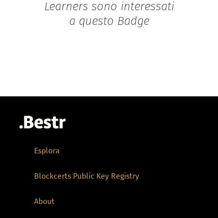
Learners sono interessati
a questo Badge
Esplora
Blockcerts Public Key Registry
About