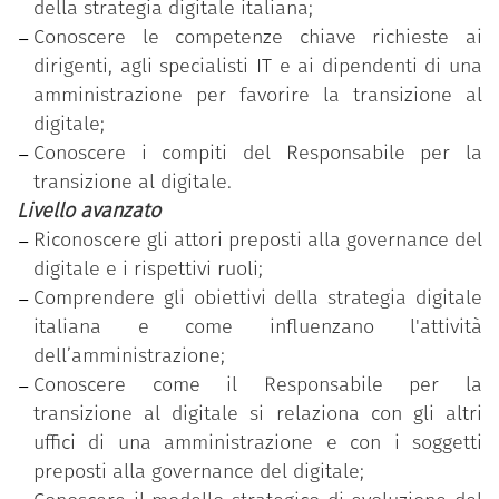
della strategia digitale italiana;
programma
“Competenze digitali per la PA”
.
Conoscere le competenze chiave richieste ai
Il dipendente pubblico che ha conseguito il Badge
dirigenti, agli specialisti IT e ai dipendenti di una
ha partecipato al percorso formativo personalizzato
amministrazione per favorire la transizione al
in funzione della rilevazione dell’effettivo
digitale;
fabbisogno di competenze individuale ed ha
Conoscere i compiti del Responsabile per la
superato con successo il test di verifica delle
transizione al digitale.
competenze acquisite, relativo al livello di
Livello avanzato
padronanza più elevato (avanzato).
Riconoscere gli attori preposti alla governance del
digitale e i rispettivi ruoli;
Comprendere gli obiettivi della strategia digitale
italiana e come influenzano l'attività
dell’amministrazione;
Conoscere come il Responsabile per la
transizione al digitale si relaziona con gli altri
uffici di una amministrazione e con i soggetti
preposti alla governance del digitale;