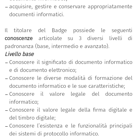
programma è messo a disposizione gratuitamente
acquisire, gestire e conservare appropriatamente
dal Dipartimento della funzione pubblica della
documenti informatici.
Presidenza del Consiglio dei ministri.
Il titolare del Badge possiede le seguenti
Il programma si basa sul
Syllabus “Competenze
conoscenze
articolate su 3 diversi livelli di
digitali per la PA”
che si compone di 11 competenze
padronanza (base, intermedio e avanzato).
organizzate in 5 aree tematiche; ciascuna
Livello base
competenza, a sua volta, si articola in un numero
Conoscere il significato di documento informatico
variabile di conoscenze/abilità raggruppate
e di documento elettronico;
secondo tre livelli di padronanza (base, intermedio
Conoscere le diverse modalità di formazione del
e avanzato).
documento informatico e le sue caratteristiche;
“Produrre, valutare e gestire documenti informatici”
Conoscere il valore legale del documento
è una delle 11 competenze previste nel programma
informatico;
“Competenze digitali per la PA”
.
Conoscere il valore legale della firma digitale e
Il dipendente pubblico che ha conseguito il Badge
del timbro digitale;
ha partecipato al percorso formativo personalizzato
Conoscere l’esistenza e le funzionalità principali
in funzione della rilevazione dell’effettivo
dei sistemi di protocollo informatico.