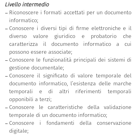
fabbisogno di competenze individuale ed ha
Livello intermedio
superato con successo il test di verifica delle
Riconoscere i formati accettati per un documento
competenze acquisite, relativo al livello di
informatico;
padronanza più elevato (avanzato).
Conoscere i diversi tipi di firme elettroniche e il
diverso valore giuridico e probatorio che
caratterizza il documento informatico a cui
possono essere associate;
Conoscere le funzionalità principali dei sistemi di
gestione documentale;
Conoscere il significato di valore temporale del
documento informatico, l’esistenza delle marche
temporali e di altri riferimenti temporali
opponibili a terzi;
Conoscere le caratteristiche della validazione
temporale di un documento informatico;
Conoscere i fondamenti della conservazione
digitale;