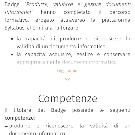
Badge
“Produrre, valutare e gestire documenti
informatici”
hanno completato il percorso
formativo, erogato attraverso la piattaforma
Syllabus, che mira a rafforzare:
la capacità di produrre e riconoscere la
validità di un documento informatico;
la capacità acquisire, gestire e conservare
appropriatamente documenti informatici.
Leggi di più
Il percorso
“Produrre, valutare e gestire documenti
informatici”
è parte del programma formativo
Competenze
“Competenze digitali per la PA”
, che mira a
rafforzare le competenze digitali comuni a tutti i
Il titolare del Badge possiede le seguenti
dipendenti pubblici al fine di accrescere la
competenze
:
propensione complessiva al cambiamento e
produrre e riconoscere la validità di un
all’innovazione nella pubblica amministrazione. Il
documento informatico;