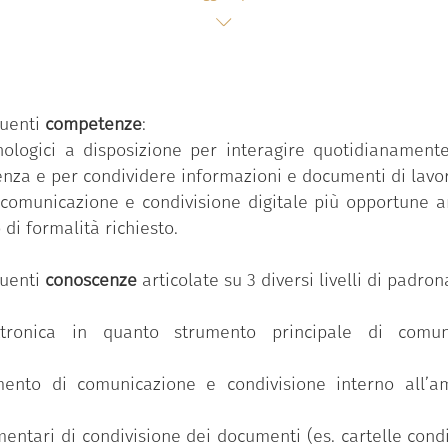
l’innovazione nella pubblica amministrazione. Il 
 funzione pubblica della Presidenza del Consiglio dei mi
 “Competenze digitali per la PA”
che si compone di 11
ua volta, si articola in un numero variabile di conosc
guenti
competenze
:
dio e avanzato).
nologici a disposizione per interagire quotidianamente
rno dell’amministrazione”
è una delle 11 competenze p
nza e per condividere informazioni e documenti di lavo
 comunicazione e condivisione digitale più opportune a
seguito il Badge ha partecipato al percorso formativ
di formalità richiesto.
o di competenze individuale ed ha superato con successo 
ronanza più elevato (avanzato).
guenti
conoscenze
articolate su 3 diversi livelli di padr
ttronica in quanto strumento principale di comuni
umento di comunicazione e condivisione interno all’
mentari di condivisione dei documenti (es. cartelle cond