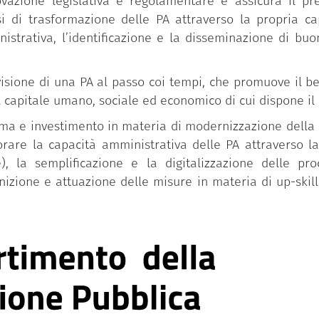
novazione legislativa e regolamentare e assicura il pre
i trasformazione delle PA attraverso la propria capac
istrativa, l’identificazione e la disseminazione di bu
isione di una PA al passo coi tempi, che promuove il ben
l capitale umano, sociale ed economico di cui dispone il
iforma e investimento in materia di modernizzazione dell
iorare la capacità amministrativa delle PA attraverso l
), la semplificazione e la digitalizzazione delle pr
inizione e attuazione delle misure in materia di up-skill