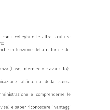
programma è messo a disposizione
nistri.
 competenze organizzate in 5 aree
enze/abilità raggruppate secondo tre
 con i colleghi e le altre strutture
reviste nel programma
“Competenze
ro:
nche in funzione della natura e dei
o personalizzato in funzione della
il test di verifica delle competenze
onanza (base, intermedio e avanzato):
cazione all’interno della stessa
amministrazione e comprenderne le
ivise) e saper riconoscere i vantaggi