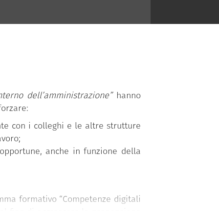
terno dell’amministrazione”
hanno
forzare:
 con i colleghi e le altre strutture
avoro;
 opportune, anche in funzione della
mma formativo “Competenze digitali
 al fine di accrescere la propensione