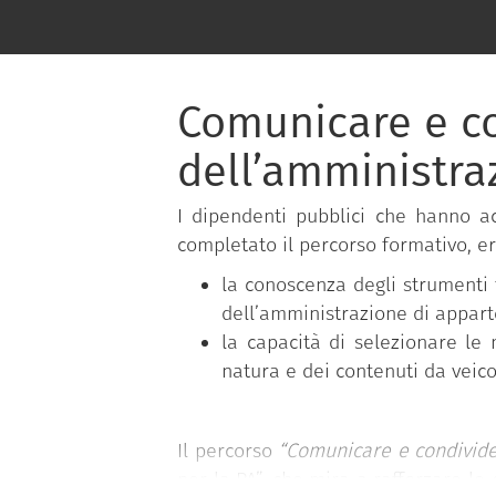
Comunicare e co
dell’amministra
I dipendenti pubblici che hanno a
completato il percorso formativo, er
la conoscenza degli strumenti 
dell’amministrazione di appart
la capacità di selezionare le
natura e dei contenuti da veico
Il percorso
“Comunicare e condivide
per la PA”, che mira a rafforzare le