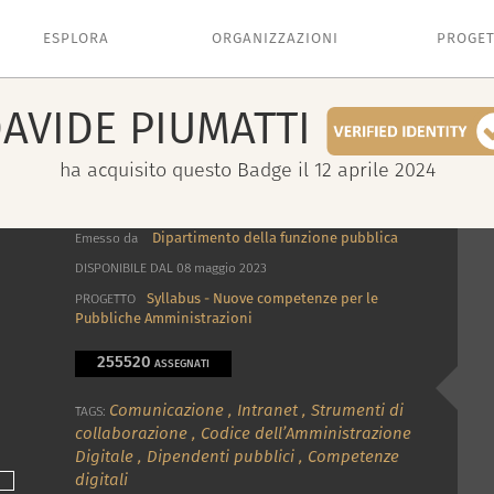
ESPLORA
ORGANIZZAZIONI
PROGET
AVIDE
PIUMATTI
ha acquisito questo Badge il 12 aprile 2024
Dipartimento della funzione pubblica
Emesso da
DISPONIBILE DAL 08 maggio 2023
Syllabus - Nuove competenze per le
PROGETTO
Pubbliche Amministrazioni
255520
ASSEGNATI
Comunicazione
,
Intranet
,
Strumenti di
TAGS:
collaborazione
,
Codice dell’Amministrazione
Digitale
,
Dipendenti pubblici
,
Competenze
digitali