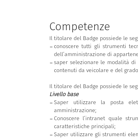
complessiva al cambiamento e al
gratuitamente dal Dipartimento della
Il programma si basa sul
Syllabus
Competenze
tematiche; ciascuna competenza, a s
Il titolare del Badge possiede le se
livelli di padronanza (base, interme
conoscere tutti gli strumenti tec
“Comunicare e condividere all’inte
dell’amministrazione di appartene
digitali per la PA”
.
saper selezionare le modalità di
Il dipendente pubblico che ha con
contenuti da veicolare e del grado 
rilevazione dell’effettivo fabbisogn
acquisite, relativo al livello di pad
Il titolare del Badge possiede le se
Livello base
Saper utilizzare la posta ele
amministrazione;
Conoscere l’intranet quale str
caratteristiche principali;
Saper utilizzare gli strumenti ele