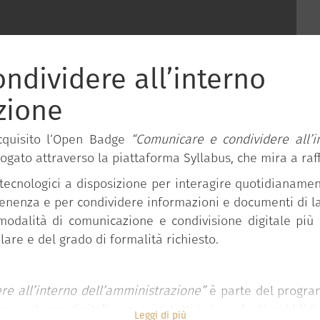
ndividere all’interno
zione
cquisito l‘Open Badge
“Comunicare e condividere all’in
ogato attraverso la piattaforma Syllabus, che mira a raf
tecnologici a disposizione per interagire quotidianamente
enenza e per condividere informazioni e documenti di l
 modalità di comunicazione e condivisione digitale più
lare e del grado di formalità richiesto.
re all’interno dell’amministrazione”
è parte del progra
 competenze digitali comuni a tutti i dipendenti pubblici
Leggi di più