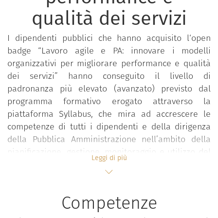
qualità dei servizi
I dipendenti pubblici che hanno acquisito l‘open
badge “Lavoro agile e PA: innovare i modelli
organizzativi per migliorare performance e qualità
dei servizi” hanno conseguito il livello di
padronanza più elevato (avanzato) previsto dal
programma formativo erogato attraverso la
piattaforma Syllabus, che mira ad accrescere le
competenze di tutti i dipendenti e della dirigenza
della Pubblica Amministrazione nell’ambito della
pianificazione, gestione, monitoraggio e utilizzo del
Leggi di più
lavoro agile promuovendo una conoscenza
approfondita del “lavoro agile” e della sua
importanza come leva di innovazione organizzativa
Competenze
per il miglioramento della conciliazione vita-lavoro
e della performance individuale e organizzativa.