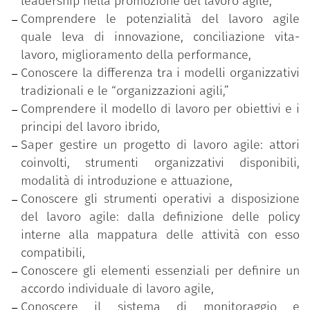
leadership nella promozione del lavoro agile,
acquisite relativo al livello di padronanza più
Comprendere le potenzialità del lavoro agile
elevato (avanzato).
quale leva di innovazione, conciliazione vita-
lavoro, miglioramento della performance,
Il programma è parte delle iniziative formative
Conoscere la differenza tra i modelli organizzativi
promosse sulla piattaforma
“Syllabus – Nuove
tradizionali e le “organizzazioni agili,”
competenze per le Pubbliche Amministrazioni”
sul
Comprendere il modello di lavoro per obiettivi e i
tema della transizione amministrativa, che mirano
principi del lavoro ibrido,
a sviluppare le competenze e le abilità necessarie a
Saper gestire un progetto di lavoro agile: attori
riconoscere, promuovere e attuare i processi di
coinvolti, strumenti organizzativi disponibili,
trasformazione amministrazione e di riforma che
modalità di introduzione e attuazione,
coinvolgono le pubbliche amministrazioni. Il
Conoscere gli strumenti operativi a disposizione
programma, messo a disposizione dei dipendenti
del lavoro agile: dalla definizione delle policy
pubblici gratuitamente dal Dipartimento della
interne alla mappatura delle attività con esso
funzione pubblica della Presidenza del Consiglio dei
compatibili,
ministri, è stato realizzato dall’Ufficio per
Conoscere gli elementi essenziali per definire un
l’innovazione amministrativa, lo sviluppo delle
accordo individuale di lavoro agile,
competenze e la formazione del Dipartimento della
Conoscere il sistema di monitoraggio e