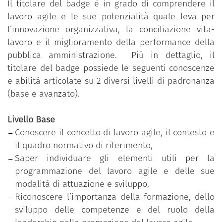
Il titolare del badge è in grado di comprendere il
In particolare, il programma, articolato in due livelli
lavoro agile e le sue potenzialità quale leva per
di padronanza (base e avanzato), affronta la
l’innovazione organizzativa, la conciliazione vita-
questione definitoria, delinea il contesto e il quadro
lavoro e il miglioramento della performance della
normativo di riferimento e richiama gli strumenti
pubblica amministrazione. Più in dettaglio, il
organizzativi disponibili e necessari per
titolare del badge possiede le seguenti conoscenze
l’applicazione del lavoro agile. Inoltre, il programma
e abilità articolate su 2 diversi livelli di padronanza
affronta il tema delle competenze abilitanti
(base e avanzato).
necessarie, sia per i dirigenti che per i dipendenti, e
degli effetti che esso può avere, compresi quelli
Livello Base
negativi legati a isolamento e tecnostress.
Conoscere il concetto di lavoro agile, il contesto e
il quadro normativo di riferimento,
Il dipendente pubblico che ha conseguito il badge
Saper individuare gli elementi utili per la
ha partecipato al percorso formativo,
programmazione del lavoro agile e delle sue
personalizzato in funzione dell’effettivo fabbisogno
modalità di attuazione e sviluppo,
di competenze individuale rilevato attraverso un
Riconoscere l’importanza della formazione, dello
test di assessment iniziale, e ha superato con
sviluppo delle competenze e del ruolo della
successo il test di verifica delle competenze